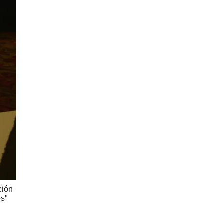
ción
os"