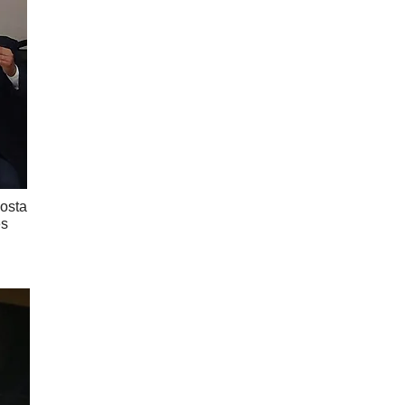
Costa
es