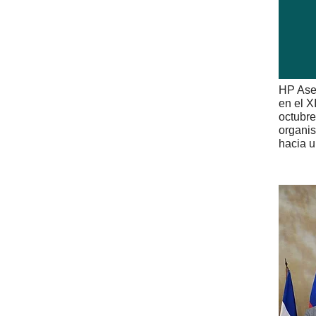
HP Ases
en el X
octubre
organis
hacia u