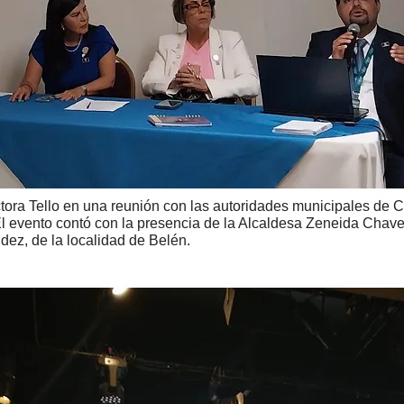
tora Tello en una reunión con las autoridades municipales de 
El evento contó con la presencia de la Alcaldesa Zeneida Chav
dez, de la localidad de Belén.