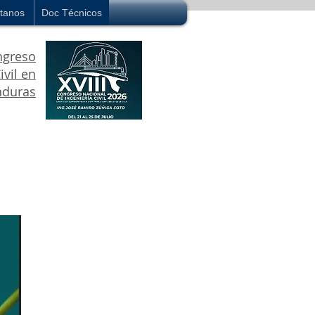
tanos
Doc Técnicos
ngreso
ivil en
duras