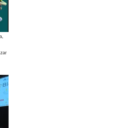
a,
nzar